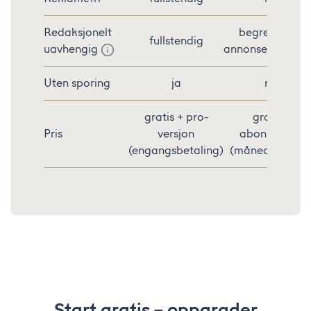
Redaksjonelt
begrenset av
fullstendig
uavhengig
annonser/partne
Uten sporing
ja
nei
gratis + pro-
gratis +
Pris
versjon
abonnement
(engangsbetaling)
(månedlig/årlig
Start gratis – oppgrader