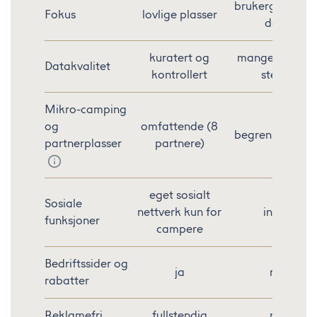
brukergenerert
Fokus
lovlige plasser
data
kuratert og
mange ulovlig
Datakvalitet
kontrollert
steder
Mikro-camping
og
omfattende (8
begrenset/inge
partnerplasser
partnere)
eget sosialt
Sosiale
nettverk kun for
ingen
funksjoner
campere
Bedriftssider og
ja
nei
rabatter
Reklamefri
fullstendig
nei