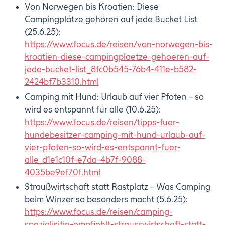
Von Norwegen bis Kroatien: Diese
Campingplätze gehören auf jede Bucket List
(25.6.25):
https://www.focus.de/reisen/von-norwegen-bis-
kroatien-diese-campingplaetze-gehoeren-auf-
jede-bucket-list_8fc0b545-76b4-411e-b582-
2424bf7b3310.html
Camping mit Hund: Urlaub auf vier Pfoten – so
wird es entspannt für alle (10.6.25):
https://www.focus.de/reisen/tipps-fuer-
hundebesitzer-camping-mit-hund-urlaub-auf-
vier-pfoten-so-wird-es-entspannt-fuer-
alle_d1e1c10f-e7da-4b7f-9088-
4035be9ef70f.html
Straußwirtschaft statt Rastplatz – Was Camping
beim Winzer so besonders macht (5.6.25):
https://www.focus.de/reisen/camping-
spezialisitin-empfiehlt-strausswirtschaft-statt-