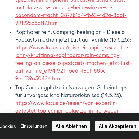
rastplatz-was-camping-beim-winzer-so-
besonders-macht_3877b1e4-fb62-4d2a-8661-
99122ca5af17.html
Kopfhörer rein, Camping-Feeling an – Diese 6
Podcasts machen jetzt Lust auf Vanlife (16.5.25):
https://www.focus.de/reisen/camping-expertin-
jenny-krutzinna-kopfhoerer-rein-camping-
feeling-an-diese-6-podcasts-machen-jetzt-lust-
auf-vanlife_e194f921-f6e6-43af-885c-
9ecf39a50434.html
Top Campingplätze in Norwegen: Geheimtipps
für unvergessliche Naturerlebnisse (14.5.25):
https://www.focus.de/reisen/von-expertin-
getestet-top-campingplaetze-in-norwegen-
geheimtipps-fuer-unvergessliche-
Alle Ablehnen
Alle Akzeptieren
Einstellungen
naturerlebnisse_bc64cbef-6555-427a-92ae-
Cookies
2c448757f75e.html