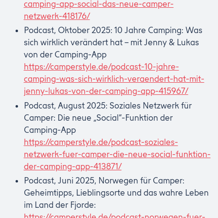
camping-app-social-das-neue-camper-
netzwerk-418176/
Podcast, Oktober 2025: 10 Jahre Camping: Was
sich wirklich verändert hat – mit Jenny & Lukas
von der Camping-App
https://camperstyle.de/podcast-10-jahre-
camping-was-sich-wirklich-veraendert-hat-mit-
jenny-lukas-von-der-camping-app-415967/
Podcast, August 2025: Soziales Netzwerk für
Camper: Die neue „Social“-Funktion der
Camping-App
https://camperstyle.de/podcast-soziales-
netzwerk-fuer-camper-die-neue-social-funktion-
der-camping-app-413871/
Podcast, Juni 2025, Norwegen für Camper:
Geheimtipps, Lieblingsorte und das wahre Leben
im Land der Fjorde:
https://camperstyle.de/podcast-norwegen-fuer-