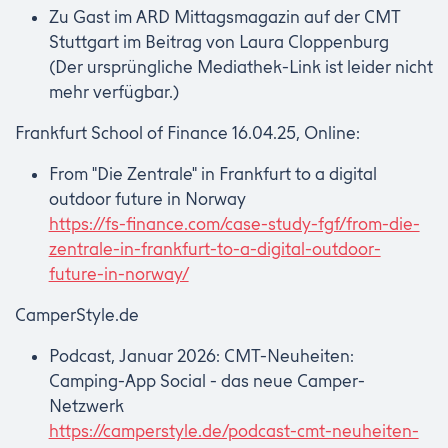
Zu Gast im ARD Mittagsmagazin auf der CMT
Stuttgart im Beitrag von Laura Cloppenburg
(Der ursprüngliche Mediathek-Link ist leider nicht
mehr verfügbar.)
Frankfurt School of Finance 16.04.25, Online:
From "Die Zentrale" in Frankfurt to a digital
outdoor future in Norway
https://fs-finance.com/case-study-fgf/from-die-
zentrale-in-frankfurt-to-a-digital-outdoor-
future-in-norway/
CamperStyle.de
Podcast, Januar 2026: CMT-Neuheiten:
Camping-App Social - das neue Camper-
Netzwerk
https://camperstyle.de/podcast-cmt-neuheiten-