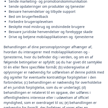
Sende marketing- og promotionskommunikation
Sende opdateringer om produkter og tjenester
Besvare henvendelser og tilbyde support
Bed om brugerfeedback
Forbedre brugeroplevelsen
Beskytte mod misbrug og ondsindede brugere
Besvare juridiske henvendelser og forebygge skade
Drive og betjene mobilapplikationen og -tjenesterne
Behandlingen af dine personoplysninger afhænger af,
hvordan du interagerer med mobilapplikationen og -
tjenesterne, hvor du befinder dig i verden, og om en af
følgende betingelser er opfyldt: (a) du har givet dit samtykke
til én eller flere specifikke formål; (b) videregivelse af
oplysninger er nødvendig for udførelsen af denne politik med
dig og/eller for eventuelle kontraktlige forpligtelser i den
forbindelse; (c) behandlingen er nødvendig for overholdelse
af en juridisk forpligtelse, som du er underlagt; (d)
behandlingen er relateret til en opgave, der udføres i
offentlighedens interesse eller i udøvelsen af officiel
myndighed, som er overdraget til os; (e) behandlingen er
nødvendig for formål, der forfølges af vores eller en