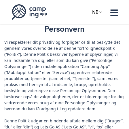
NB
Personvern
Vi respekterer dit privatliv og forpligter os til at beskytte det
gennem vores overholdelse af denne fortrolighedspolitik
(“Politik”). Denne Politik beskriver typerne af oplysninger, vi
kan indsamle fra dig, eller som du kan give (“Personlige
Oplysninger”) i den mobile applikation “Camping App”
(“Mobilapplikation” eller “Service”) og enhver relaterede
produkter og tjenester (samlet set, “Tjenester”), samt vores
praksis med hensyn til at indsamle, bruge, opretholde,
beskytte og videregive disse Personlige Oplysninger. Den
beskriver også de valgmuligheder, der er tilgængelige for dig
vedrørende vores brug af dine Personlige Oplysninger og
hvordan du kan få adgang til og opdatere dem.
Denne Politik udgør en bindende aftale mellem dig (“Bruger”,
“du” eller “din”) og Lets Go AS (“Lets Go AS”, “vi”, “os” eller