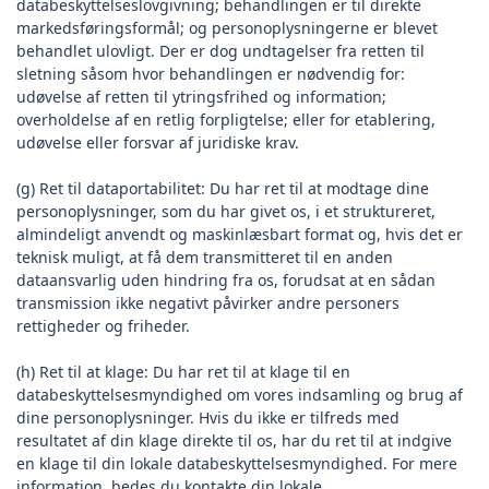
databeskyttelseslovgivning; behandlingen er til direkte
markedsføringsformål; og personoplysningerne er blevet
behandlet ulovligt. Der er dog undtagelser fra retten til
sletning såsom hvor behandlingen er nødvendig for:
udøvelse af retten til ytringsfrihed og information;
overholdelse af en retlig forpligtelse; eller for etablering,
udøvelse eller forsvar af juridiske krav.
(g) Ret til dataportabilitet: Du har ret til at modtage dine
personoplysninger, som du har givet os, i et struktureret,
almindeligt anvendt og maskinlæsbart format og, hvis det er
teknisk muligt, at få dem transmitteret til en anden
dataansvarlig uden hindring fra os, forudsat at en sådan
transmission ikke negativt påvirker andre personers
rettigheder og friheder.
(h) Ret til at klage: Du har ret til at klage til en
databeskyttelsesmyndighed om vores indsamling og brug af
dine personoplysninger. Hvis du ikke er tilfreds med
resultatet af din klage direkte til os, har du ret til at indgive
en klage til din lokale databeskyttelsesmyndighed. For mere
information, bedes du kontakte din lokale