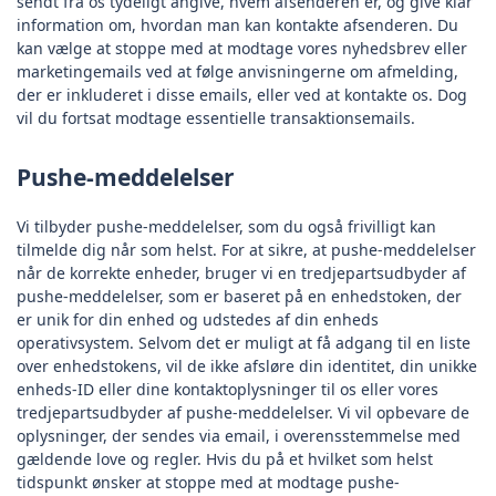
sendt fra os tydeligt angive, hvem afsenderen er, og give klar
information om, hvordan man kan kontakte afsenderen. Du
kan vælge at stoppe med at modtage vores nyhedsbrev eller
marketingemails ved at følge anvisningerne om afmelding,
der er inkluderet i disse emails, eller ved at kontakte os. Dog
vil du fortsat modtage essentielle transaktionsemails.
Pushe-meddelelser
Vi tilbyder pushe-meddelelser, som du også frivilligt kan
tilmelde dig når som helst. For at sikre, at pushe-meddelelser
når de korrekte enheder, bruger vi en tredjepartsudbyder af
pushe-meddelelser, som er baseret på en enhedstoken, der
er unik for din enhed og udstedes af din enheds
operativsystem. Selvom det er muligt at få adgang til en liste
over enhedstokens, vil de ikke afsløre din identitet, din unikke
enheds-ID eller dine kontaktoplysninger til os eller vores
tredjepartsudbyder af pushe-meddelelser. Vi vil opbevare de
oplysninger, der sendes via email, i overensstemmelse med
gældende love og regler. Hvis du på et hvilket som helst
tidspunkt ønsker at stoppe med at modtage pushe-