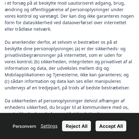
i et forsøg på at beskytte mod uautoriseret adgang, brug,
ændring og offentliggørelse af personoplysninger under
vores kontrol og varetægt. Der kan dog ikke garanteres nogen
form for datasikkerhed ved dataoverførsel over internettet
eller trådløse netværk.
Du anerkender derfor, at selvom vi bestræber os på at
beskytte dine personoplysninger, (a) er der sikkerheds- og
privatlivsbegrænsninger på internettet, som er uden for
vores kontrol; (b) sikkerheden, integriteten og privatlivet af al
information og data, der udveksles mellem dig og
Mobilapplikationen og Tjenesterne, ikke kan garanteres; og
(c) sådan information og data kan ses eller manipuleres
undervejs af en tredjepart, på trods af bedste bestræbelser.
Da sikkerheden af personoplysninger delvist afhænger af
enhedens sikkerhed, du bruger til at kommunikere med os,
samt sikkerheden, du bruger til at beskytte dine
legitimationsoplysninger, bedes du træffe passende
Reject All
Accept All
Settings
Personvern
foranstaltninger for at beskytte disse oplysninger.