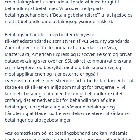
om betalingskonto, som udelukkende vil blive brugt til
behandling af betalinger. Vi bruger tredjeparts
betalingsbehandlere ("Betalingsbehandlere") til at hjælpe os
med at behandle dine betalingsoplysninger sikkert.
Betalingsbehandlere overholder de nyeste
sikkerhedsstandarder, som styres af PCI Security Standards
Council, der er et fælles initiativ fra mærker som Visa,
MasterCard, American Express og Discover. Følsom og privat
dataudveksling sker over en SSL-sikret kommunikationskanal
og er krypteret og beskyttet med digitale signaturer, og
mobilapplikationen og -tjenesterne er også i
overensstemmelse med strenge sårbarhedsstandarder for at
skabe en så sikker en miljø som muligt for brugerne. Vi vil
kun dele betalingsdata med betalingsbehandlerne i det
omfang, det er nødvendigt for behandlingen af dine
betalinger, tilbagebetaling af sådanne betalinger og
håndtering af klager og henvendelser relateret til sådanne
betalinger og tilbagebetalinger.
Vær opmærksom på, at betalingsbehandlere kan indsamle
nogle personlige oplysninger fra dig, som gør det muligt for