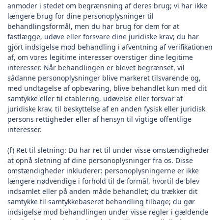
anmoder i stedet om begrænsning af deres brug; vi har ikke
længere brug for dine personoplysninger til
behandlingsformål, men du har brug for dem for at
fastlægge, udøve eller forsvare dine juridiske krav; du har
gjort indsigelse mod behandling i afventning af verifikationen
af, om vores legitime interesser overstiger dine legitime
interesser. Når behandlingen er blevet begrænset, vil
sådanne personoplysninger blive markeret tilsvarende og,
med undtagelse af opbevaring, blive behandlet kun med dit
samtykke eller til etablering, udøvelse eller forsvar af
juridiske krav, til beskyttelse af en anden fysisk eller juridisk
persons rettigheder eller af hensyn til vigtige offentlige
interesser.
(f) Ret til sletning: Du har ret til under visse omstændigheder
at opnå sletning af dine personoplysninger fra os. Disse
omstændigheder inkluderer: personoplysningerne er ikke
længere nødvendige i forhold til de formål, hvortil de blev
indsamlet eller på anden måde behandlet; du trækker dit
samtykke til samtykkebaseret behandling tilbage; du gør
indsigelse mod behandlingen under visse regler i gældende