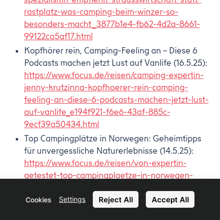
rastplatz-was-camping-beim-winzer-so-
besonders-macht_3877b1e4-fb62-4d2a-8661-
99122ca5af17.html
Kopfhörer rein, Camping-Feeling an – Diese 6
Podcasts machen jetzt Lust auf Vanlife (16.5.25):
https://www.focus.de/reisen/camping-expertin-
jenny-krutzinna-kopfhoerer-rein-camping-
feeling-an-diese-6-podcasts-machen-jetzt-lust-
auf-vanlife_e194f921-f6e6-43af-885c-
9ecf39a50434.html
Top Campingplätze in Norwegen: Geheimtipps
für unvergessliche Naturerlebnisse (14.5.25):
https://www.focus.de/reisen/von-expertin-
getestet-top-campingplaetze-in-norwegen-
geheimtipps-fuer-unvergessliche-
Reject All
Accept All
Settings
naturerlebnisse_bc64cbef-6555-427a-92ae-
Cookies
2c448757f75e.html