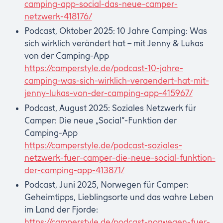
camping-app-social-das-neue-camper-
netzwerk-418176/
Podcast, Oktober 2025: 10 Jahre Camping: Was
sich wirklich verändert hat – mit Jenny & Lukas
von der Camping-App
https://camperstyle.de/podcast-10-jahre-
camping-was-sich-wirklich-veraendert-hat-mit-
jenny-lukas-von-der-camping-app-415967/
Podcast, August 2025: Soziales Netzwerk für
Camper: Die neue „Social“-Funktion der
Camping-App
https://camperstyle.de/podcast-soziales-
netzwerk-fuer-camper-die-neue-social-funktion-
der-camping-app-413871/
Podcast, Juni 2025, Norwegen für Camper:
Geheimtipps, Lieblingsorte und das wahre Leben
im Land der Fjorde:
https://camperstyle.de/podcast-norwegen-fuer-