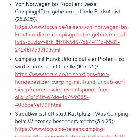
Von Norwegen bis Kroatien: Diese
Campingplätze gehören auf jede Bucket List
(25.6.25):
https://www.focus.de/reisen/von-norwegen-bis-
kroatien-diese-campingplaetze-gehoeren-auf-
jede-bucket-list_8fc0b545-76b4-411e-b582-
2424bf7b3310.html
Camping mit Hund: Urlaub auf vier Pfoten – so
wird es entspannt für alle (10.6.25):
https://www.focus.de/reisen/tipps-fuer-
hundebesitzer-camping-mit-hund-urlaub-auf-
vier-pfoten-so-wird-es-entspannt-fuer-
alle_d1e1c10f-e7da-4b7f-9088-
4035be9ef70f.html
Straußwirtschaft statt Rastplatz – Was Camping
beim Winzer so besonders macht (5.6.25):
https://www.focus.de/reisen/camping-
spezialisitin-empfiehlt-strausswirtschaft-statt-