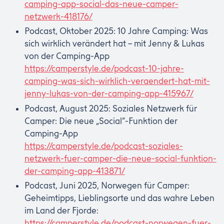
camping-app-social-das-neue-camper-
netzwerk-418176/
Podcast, Oktober 2025: 10 Jahre Camping: Was
sich wirklich verändert hat – mit Jenny & Lukas
von der Camping-App
https://camperstyle.de/podcast-10-jahre-
camping-was-sich-wirklich-veraendert-hat-mit-
jenny-lukas-von-der-camping-app-415967/
Podcast, August 2025: Soziales Netzwerk für
Camper: Die neue „Social“-Funktion der
Camping-App
https://camperstyle.de/podcast-soziales-
netzwerk-fuer-camper-die-neue-social-funktion-
der-camping-app-413871/
Podcast, Juni 2025, Norwegen für Camper:
Geheimtipps, Lieblingsorte und das wahre Leben
im Land der Fjorde:
https://camperstyle.de/podcast-norwegen-fuer-