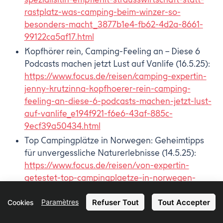
rastplatz-was-camping-beim-winzer-so-
besonders-macht_3877b1e4-fb62-4d2a-8661-
99122ca5af17.html
Kopfhörer rein, Camping-Feeling an – Diese 6
Podcasts machen jetzt Lust auf Vanlife (16.5.25):
https://www.focus.de/reisen/camping-expertin-
jenny-krutzinna-kopfhoerer-rein-camping-
feeling-an-diese-6-podcasts-machen-jetzt-lust-
auf-vanlife_e194f921-f6e6-43af-885c-
9ecf39a50434.html
Top Campingplätze in Norwegen: Geheimtipps
für unvergessliche Naturerlebnisse (14.5.25):
https://www.focus.de/reisen/von-expertin-
getestet-top-campingplaetze-in-norwegen-
geheimtipps-fuer-unvergessliche-
Refuser Tout
Tout Accepter
Paramètres
naturerlebnisse_bc64cbef-6555-427a-92ae-
Cookies
2c448757f75e.html