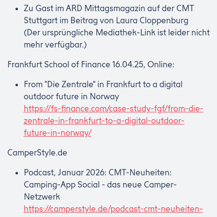
Zu Gast im ARD Mittagsmagazin auf der CMT
Stuttgart im Beitrag von Laura Cloppenburg
(Der ursprüngliche Mediathek-Link ist leider nicht
mehr verfügbar.)
Frankfurt School of Finance 16.04.25, Online:
From "Die Zentrale" in Frankfurt to a digital
outdoor future in Norway
https://fs-finance.com/case-study-fgf/from-die-
zentrale-in-frankfurt-to-a-digital-outdoor-
future-in-norway/
CamperStyle.de
Podcast, Januar 2026: CMT-Neuheiten:
Camping-App Social - das neue Camper-
Netzwerk
https://camperstyle.de/podcast-cmt-neuheiten-