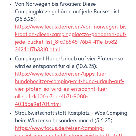
Von Norwegen bis Kroatien: Diese
Campingplätze gehören auf jede Bucket List
(25.6.25):
https://www.focus.de/reisen/von-norwegen-bis-
kroatien-diese-campingplaetze-gehoeren-auf-
jede-bucket-list_8fc0b545-76b4-411e-b582-
2424bf7b3310.html
Camping mit Hund: Urlaub auf vier Pfoten – so
wird es entspannt für alle (10.6.25):
https://www.focus.de/reisen/tipps-fuer-
hundebesitzer-camping-mit-hund-urlaub-auf-
vier-pfoten-so-wird-es-entspannt-fuer-
alle_d1e1c10f-e7da-4b7f-9088-
4035be9ef70f.html
Straußwirtschaft statt Rastplatz – Was Camping
beim Winzer so besonders macht (5.6.25):
https://www.focus.de/reisen/camping-
spezialisitin-empfiehlt-strausswirtschaft-statt-