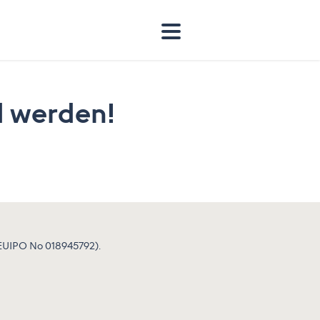
d werden!
e EUIPO No 018945792).